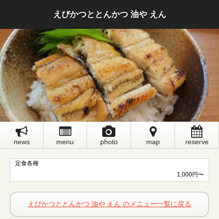
えびかつととんかつ 油や えん
news
menu
photo
map
reserve
定食各種
1,000円〜
えびかつととんかつ 油や えん のメニュー一覧に戻る