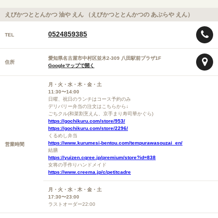
えびかつととんかつ 油や えん （えびかつととんかつの あぶらや えん）
0524859385
TEL
愛知県名古屋市中村区並木2-309 八田駅前プラザ1F
住所
Googleマップで開く
月・火・水・木・金・土
11:30〜14:00
日曜、祝日のランチはコース予約のみ
デリバリー弁当の注文はこちらから↓
ごちクル(和菜割烹えん、京手まり寿司華かぐら)
https://gochikuru.com/store/953/
https://gochikuru.com/store/2296/
くるめし弁当
https://www.kurumesi-bentou.com/tempurawasouzai_en/
営業時間
結膳
https://yuizen.cqree.jp/premium/store?id=838
女将の手作りハンドメイド
https://www.creema.jp/c/petitcadre
月・火・水・木・金・土
17:30〜23:00
ラストオーダー22:00